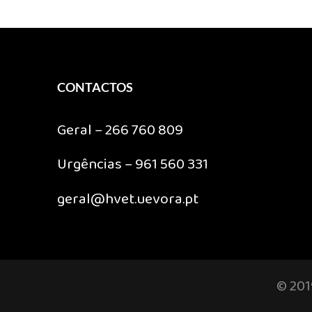
CONTACTOS
Geral – 266 760 809
Urgências – 961 560 331
geral@hvet.uevora.pt
© 201